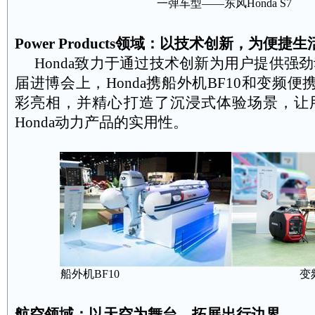
一弹车型——东风
Honda S7
Power Products
领域：以技术创新，为便捷生
Honda
致力于通过技术创新为用户提供强劲
届进博会上，
Honda
携船外机
BF10
和变频便
彩亮相，并精心打造了沉浸式体验场景，让
Honda
动力产品的实用性。
船外机
BF10
变
航空领域：以天空为舞台，拓展出行边界