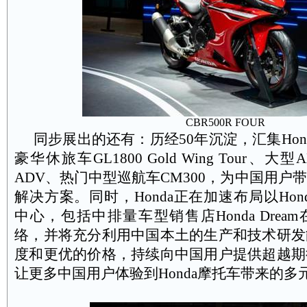
CBR500R FOUR
同步展出的还有：历经
50
年沉淀，汇集
Hon
豪华休旅车
GL1800 Gold Wing Tour
、大型
A
ADV
、热门中型巡航车
CM300
，为中国用户带
解决方案。同时，
Honda
正在加速布局以
Hon
中心，包括中排量车型销售店
Honda Dream
络，并将充分利用中国本土的生产和技术研发
度和更优的价格，持续向中国用户提供超越期
让更多中国用户体验到
Honda
摩托车带来的多