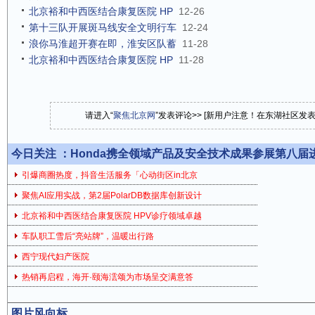
北京裕和中西医结合康复医院 HP
12-26
第十三队开展斑马线安全文明行车
12-24
浪你马淮超开赛在即，淮安区队蓄
11-28
北京裕和中西医结合康复医院 HP
11-28
请进入“
聚焦北京网
”发表评论>> [新用户注意！在东湖社区发
今日关注 ：
Honda携全领域产品及安全技术成果参展第八届
引爆商圈热度，抖音生活服务「心动街区in北京
聚焦AI应用实战，第2届PolarDB数据库创新设计
北京裕和中西医结合康复医院 HPV诊疗领域卓越
车队职工雪后“亮站牌”，温暖出行路
西宁现代妇产医院
热销再启程，海开·颐海澐颂为市场呈交满意答
图片风向标