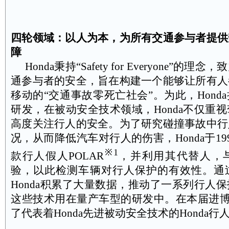
四轮领域：以人为本，为所有交通参与者提供
障
Honda
秉持“
Safety for Everyone
”的理念，
通参与者的安全，旨在构建一个能够让所有人
移动的“交通事故零死亡社会”。为此，
Honda
研发，在被动安全技术领域，
Honda
不仅重视
高度关注行人的安全。为了研究碰撞事故中行
况，从而降低汽车对行人的伤害，
Honda
于
19
※
1
款行人假人
POLAR
，并利用其代替人，
验，以此检测车辆对行人保护的有效性。通
Honda
积累了大量数据，推动了一系列行人保
这些技术用在量产车型的研发中。在本届进
了代表着
Honda
先进被动安全技术的
Honda
行