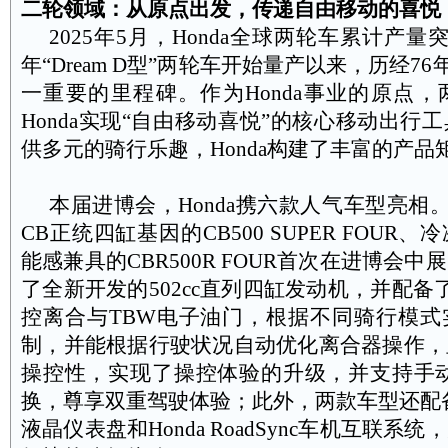
二轮领域：从原点出发，传递自由移动的喜悦
2025
年
5
月，
Honda
全球两轮车累计产量
年“
Dream D
型”两轮车开始量产以来，历经
76
一重要的里程碑。作为
Honda
事业的原点，
Honda
实现“自由移动喜悦”的核心移动出行
供多元的骑行乐趣，
Honda
构建了丰富的产品
本届进博会，
Honda
携六款人气车型亮相
CB
正统四缸基因的
CB500 SUPER FOUR
、冷
能感兼具的
CBR500R FOUR
首次在进博会中展
了全新开发的
502cc
直列四缸发动机，并配备
控离合与
TBW
电子油门，根据不同骑行模式
制，并能根据行驶状况自动优化离合器操作，
操控性，实现了操控体验的升级，并支持手
换，尊享双重驾驶体验；此外，两款车型还配
液晶仪表盘和
Honda RoadSync
车机互联系统，