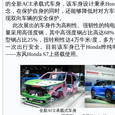
的全新
ACE
承载式车身，该车身设计秉承
Hon
念，在保护自身的同时，还能够降低对对方车
现双向车辆的安全保护。
此次展出的车身作为高刚性、强韧性的纯电
量采用高强度钢，其中高强度钢占比高达
68%
型钢占比
25%
，扭转刚性达
4
万牛米
/
度，多方
一次出行安全。目前该车身已于
Honda
烨纯
——东风
Honda S7
上搭载使用。
全新
ACE
承载式车身
Hon