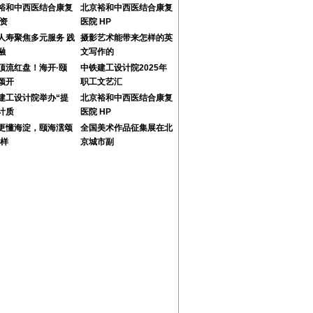
裕和中西医结合康复
北京裕和中西医结合康复
 资
医院 HP
人寿聚焦多元服务 践
摄影艺术能带来怎样的英
融
文写作的
顶流红盘！海开·颐
中铁建工设计院2025年
颂开
职工文艺汇
建工设计院举办“提
北京裕和中西医结合康复
计质
医院 HP
更懂海淀，颐海澐颂
全国美术作品征集展在北
学样
京城市副