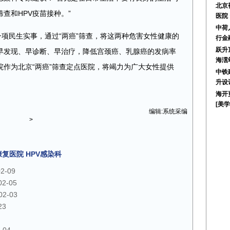
北京
查和HPV疫苗接种。”
医院
中荷
一项民生实事，通过“两癌”筛查，将这两种危害女性健康的
行金
跃升
早发现、早诊断、早治疗，降低宫颈癌、乳腺癌的发病率
海澐
作为北京“两癌”筛查定点医院，将竭力为广大女性提供
中铁
升设
海开
[美
编辑:系统采编
>
复医院 HPV感染科
02-09
02-05
02-03
23