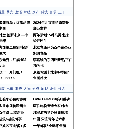
质量
暴光
生活
财经
房产
科技
警示
上市
智能电动：红旗品牌
2024年北京市结婚宣誓
中国
颁证主持
时空 创新未来 —中
两年新增15种鸟类 北京
际精
经开区生
力加第二届SIP超新
北京亦庄已为百余家企业
酒大
实现食品
”乐无穷，红旗HS3
李嘉诚的东四环豪宅,正在
V &
75折出
双十一开门红！
京楼评测丨北京御翠园:
 Find X8
售楼处变
健康
汽车
消费
人物
维权
加盟
企业
投诉
圭驻华公使衔参赞
OPPO Find X8系列重磅
实业集团御翠园公
区住建委邀请专家对物
百年路 启航新征
淮安成功举办第四届淮
超混o越级驾享
中国·宋庄青年艺术家
怀柔区宝山镇：多
十年蝉联“全球零售额