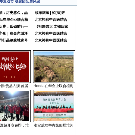
步迎双节 凝聚团队展风采
酒：历史悠久，品
颐海澐颂 | 如[澐]奔
nda在华企业联合植
北京裕和中西医结合
历史，砥砺前行—
《祖国强大 文物回家
之夜｜在金尚城溪
北京裕和中西医结合
同行品鉴航城壹号
北京裕和中西医结合
韵 贵品入浙 首届
Honda在华企业联合植树
淮超开赛在即，淮
淮安成功举办第四届淮河