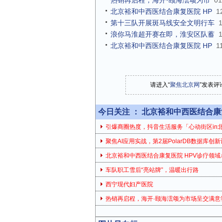
热销再启程，海开·颐海澐颂为市
01
北京裕和中西医结合康复医院 HP
1
第十三队开展斑马线安全文明行车
浪你马淮超开赛在即，淮安区队蓄
北京裕和中西医结合康复医院 HP
1
请进入“
聚焦北京网
”发表评
今日关注 ：
北京裕和中西医结合康复
引爆商圈热度，抖音生活服务「心动街区in
聚焦AI应用实战，第2届PolarDB数据库创
北京裕和中西医结合康复医院 HPV诊疗领域
车队职工雪后“亮站牌”，温暖出行路
西宁现代妇产医院
热销再启程，海开·颐海澐颂为市场呈交满意