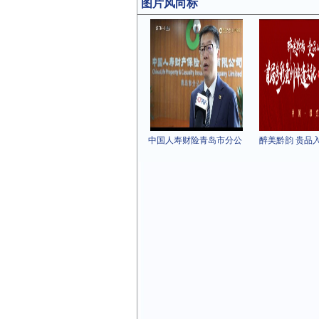
图片风向标
中国人寿财险青岛市分公
醉美黔韵 贵品入