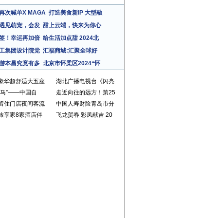
再次喊单X MAGA
打造美食新IP 大型融
遇见萌宠，会发
甜上云端，快来为你心
签！幸运再加倍
给生活加点甜 2024北
工集团设计院党
汇福商城:汇聚全球好
游本昌究竟有多
北京市怀柔区2024“怀
豪华超舒适大五座
湖北广播电视台《闪亮
萌马”——中国自
走近向往的远方！第25
留住门店夜间客流
中国人寿财险青岛市分
旅享家8家酒店伴
飞龙贺春 彩凤献吉 20