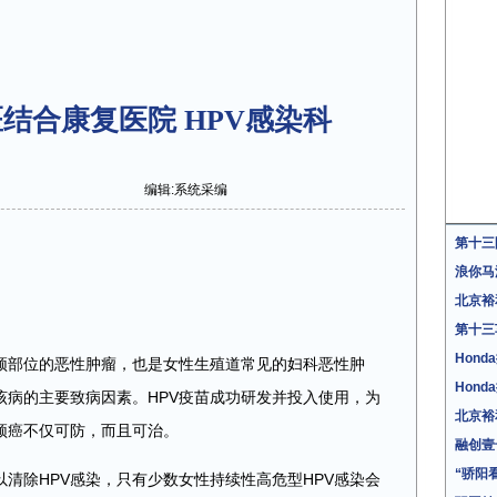
结合康复医院 HPV感染科
编辑:系统采编
第十三
浪你马
北京裕
第十三
Hon
颈部位的恶性肿瘤，也是女性生殖道常见的妇科恶性肿
Hon
该病的主要致病因素。HPV疫苗成功研发并投入使用，为
北京裕
颈癌不仅可防，而且可治。
融创壹
“骄阳
清除HPV感染，只有少数女性持续性高危型HPV感染会