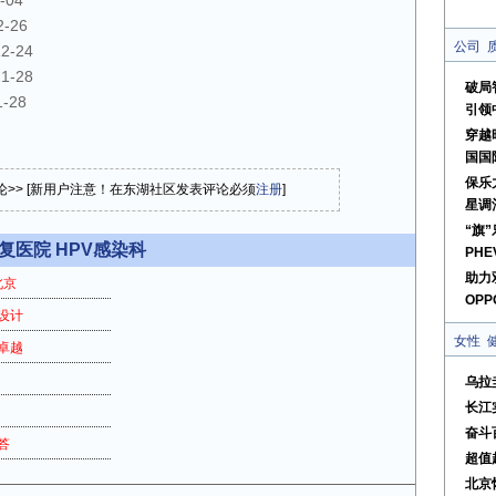
-04
2-26
公司
12-24
11-28
破局
1-28
引领
穿越
国国
保乐
论>> [新用户注意！在东湖社区发表评论必须
注册
]
星调
“旗
医院 HPV感染科
PHE
助力
北京
OPPO
新设计
女性
卓越
乌拉
长江
奋斗
答
超值
北京