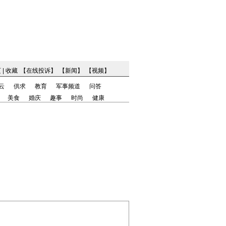
页
|
收藏
【
在线投诉
】
【
新闻
】
【
视频
】
云
供求
教育
军事频道
问答
美食
婚庆
趣事
时尚
健康