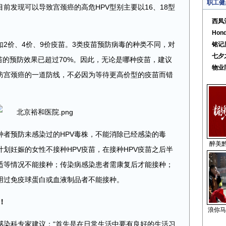
职工健
前发现可以导致宫颈癌的高危HPV型别主要以16、18型
西凤
Ho
如2价、4价、9价疫苗。3类疫苗预防病毒的种类不同，对
铭记
七夕
疫苗的预防效果已超过70%。因此，无论是哪种疫苗，建议
物业
防宫颈癌的一道防线，不必因为等待更高价型的疫苗而错
种者预防未感染过的HPV毒株，不能消除已经感染的毒
醉美黔
划妊娠的女性不接种HPV疫苗，在接种HPV疫苗之后半
适等情况不能接种；传染病感染患者需康复后才能接种；
用过免疫球蛋白或血液制品者不能接种。
！
浪你马
感染科专家建议：“首先是在日常生活中要有良好的生活习