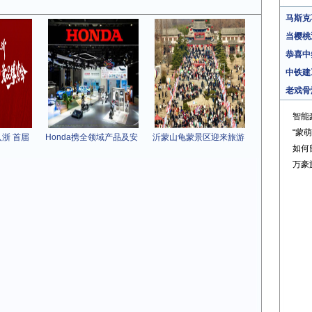
马斯克
当樱桃
恭喜中
中铁建
老戏骨
智能
“蒙
浙 首届
Honda携全领域产品及安
沂蒙山龟蒙景区迎来旅游
如何
万豪