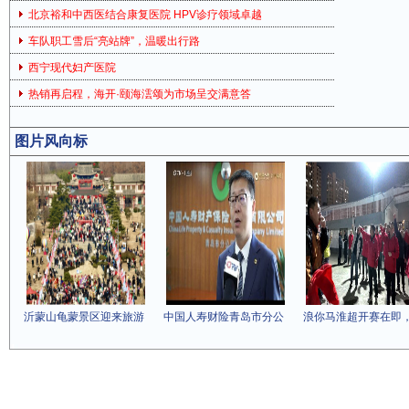
北京裕和中西医结合康复医院 HPV诊疗领域卓越
车队职工雪后“亮站牌”，温暖出行路
西宁现代妇产医院
热销再启程，海开·颐海澐颂为市场呈交满意答
图片风向标
沂蒙山龟蒙景区迎来旅游
中国人寿财险青岛市分公
浪你马淮超开赛在即