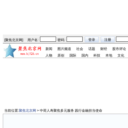
[
聚焦北京网
]
用户名:
密码:
新闻
图片频道
社会
话题
财经
股市评论
人物
原创
国际
国内
科技
本地
文化
当前位置:
聚焦北京网
> 中荷人寿聚焦多元服务 践行金融担当使命