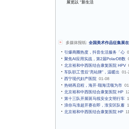
展览以 “新生活
多媒体报纸:
全国美术作品征集展在
引爆商圈热度，抖音生活服务「心
聚焦AI应用实战，第2届PolarDB数
北京裕和中西医结合康复医院 HPV
车队职工雪后“亮站牌”，温暖出
01-
西宁现代妇产医院
01-08
热销再启程，海开·颐海澐颂为市
01
北京裕和中西医结合康复医院 HP
1
第十三队开展斑马线安全文明行车
浪你马淮超开赛在即，淮安区队蓄
北京裕和中西医结合康复医院 HP
1