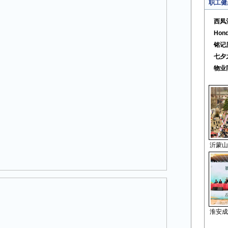
职工健
西凤
Ho
铭记
七夕
物业
沂蒙山
淮安成