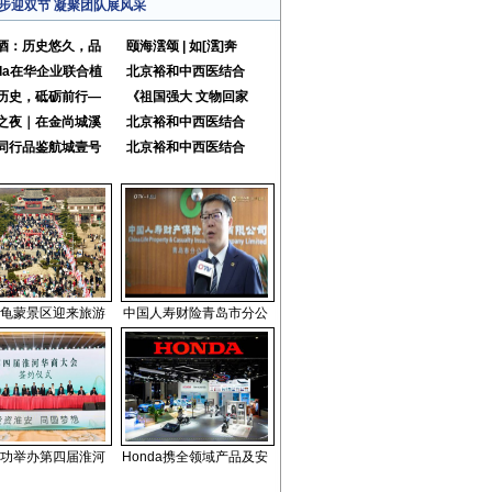
步迎双节 凝聚团队展风采
酒：历史悠久，品
颐海澐颂 | 如[澐]奔
nda在华企业联合植
北京裕和中西医结合
历史，砥砺前行—
《祖国强大 文物回家
之夜｜在金尚城溪
北京裕和中西医结合
同行品鉴航城壹号
北京裕和中西医结合
龟蒙景区迎来旅游
中国人寿财险青岛市分公
功举办第四届淮河
Honda携全领域产品及安