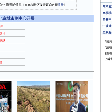
论>> [新用户注意！在东湖社区发表评论必须
注册
]
马斯克
当樱桃
北京城市副中心开展
恭喜中
北京
中铁建
老戏骨
新设计
卓越
智能
“蒙
如何
万豪
答