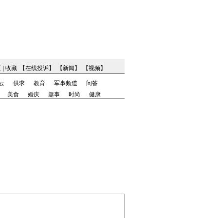
页
|
收藏
【
在线投诉
】
【
新闻
】
【
视频
】
云
供求
教育
军事频道
问答
美食
婚庆
趣事
时尚
健康