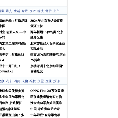
质量
暴光
生活
财经
房产
科技
警示
上市
智能电动：红旗品牌
2024年北京市结婚宣誓
中国
颁证主持
时空 创新未来 —中
两年新增15种鸟类 北京
际精
经开区生
力加第二届SIP超新
北京亦庄已为百余家企业
酒大
实现食品
”乐无穷，红旗HS3
李嘉诚的东四环豪宅,正在
V &
75折出
双十一开门红！
京楼评测丨北京御翠园:
 Find X8
售楼处变
健康
汽车
消费
人物
维权
加盟
企业
投诉
圭驻华公使衔参赞
OPPO Find X8系列重磅
实业集团御翠园公
区住建委邀请专家对物
百年路 启航新征
淮安成功举办第四届淮
超混o越级驾享
中国·宋庄青年艺术家
怀柔区宝山镇：多
十年蝉联“全球零售额