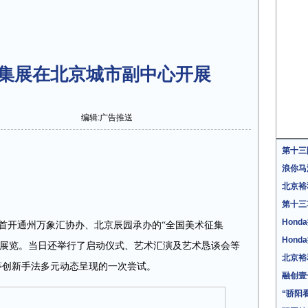
集展在北京城市副中心开展
编辑:广告推送
第十三
浪你马
北京裕
第十三
Hon
首开通州万象汇协办、北京辰园承办的“全国美术征集
Hon
公开展览。当日还举行了启动仪式、艺术汇演及艺术恳谈会等
北京裕
 等创新手法多元动态呈现的一次尝试。
融创壹
“骄阳