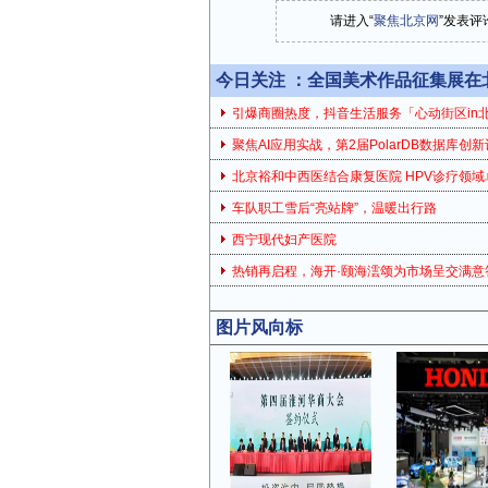
请进入“
聚焦北京网
”发表评
今日关注 ：
全国美术作品征集展在
引爆商圈热度，抖音生活服务「心动街区in
聚焦AI应用实战，第2届PolarDB数据库创
北京裕和中西医结合康复医院 HPV诊疗领域
车队职工雪后“亮站牌”，温暖出行路
西宁现代妇产医院
热销再启程，海开·颐海澐颂为市场呈交满意
图片风向标