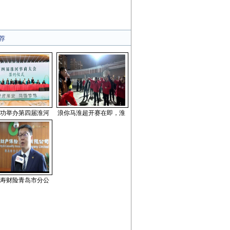
荐
功举办第四届淮河
浪你马淮超开赛在即，淮
寿财险青岛市分公