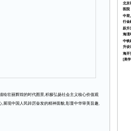
北京
医院
中荷
行金
跃升
海澐
中铁
升设
海开
[美
描绘壮丽辉煌的时代图景,积极弘扬社会主义核心价值观
,展现中国人民踔厉奋发的精神面貌,彰显中华审美旨趣,
。