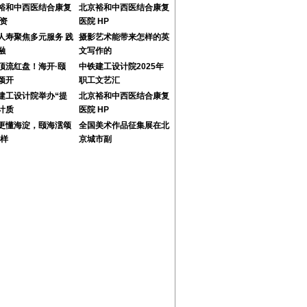
裕和中西医结合康复
北京裕和中西医结合康复
 资
医院 HP
人寿聚焦多元服务 践
摄影艺术能带来怎样的英
融
文写作的
顶流红盘！海开·颐
中铁建工设计院2025年
颂开
职工文艺汇
建工设计院举办“提
北京裕和中西医结合康复
计质
医院 HP
更懂海淀，颐海澐颂
全国美术作品征集展在北
学样
京城市副