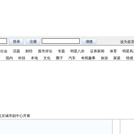
设为首
社会
话题
财经
股市评论
专题
明星八卦
证券新闻
体育
明星风
际
国内
科技
本地
文化
圈子
汽车
奇闻趣事
旅游
家庭
情感
北京城市副中心开展