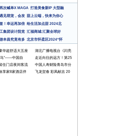
再次喊单X MAGA
打造美食新IP 大型融
遇见萌宠，会发
甜上云端，快来为你心
签！幸运再加倍
给生活加点甜 2024北
工集团设计院党
汇福商城:汇聚全球好
游本昌究竟有多
北京市怀柔区2024“怀
豪华超舒适大五座
湖北广播电视台《闪亮
萌马”——中国自
走近向往的远方！第25
留住门店夜间客流
中国人寿财险青岛市分
旅享家8家酒店伴
飞龙贺春 彩凤献吉 20