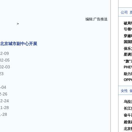
公司
编辑:广告推送
破局
>
引领
穿越
国国
北京城市副中心开展
保乐
02-09
星调
02-05
“旗
02-03
PHE
23
助力
OPPO
-04
女性
2-26
12-24
乌拉
11-28
长江
1-28
奋斗
超值
北京