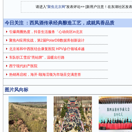
请进入“
聚焦北京网
”发表评论>> [新用户注意！在东湖社区发
今日关注 ：
西凤酒传承经典酿造工艺，成就凤香品质
引爆商圈热度，抖音生活服务「心动街区in北京
聚焦AI应用实战，第2届PolarDB数据库创新设计
北京裕和中西医结合康复医院 HPV诊疗领域卓越
车队职工雪后“亮站牌”，温暖出行路
西宁现代妇产医院
热销再启程，海开·颐海澐颂为市场呈交满意答
图片风向标