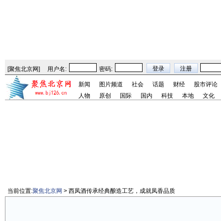
[
聚焦北京网
]
用户名:
密码:
新闻
图片频道
社会
话题
财经
股市评论
人物
原创
国际
国内
科技
本地
文化
当前位置:
聚焦北京网
> 西凤酒传承经典酿造工艺，成就凤香品质