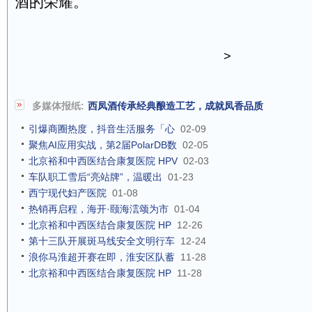
酒的荣耀。
>
多媒体报纸:
西凤酒传承经典酿造工艺，成就凤香品质
引爆商圈热度，抖音生活服务「心
02-09
聚焦AI应用实战，第2届PolarDB数
02-05
北京裕和中西医结合康复医院 HPV
02-03
车队职工雪后“亮站牌”，温暖出
01-23
西宁现代妇产医院
01-08
热销再启程，海开·颐海澐颂为市
01-04
北京裕和中西医结合康复医院 HP
12-26
第十三队开展斑马线安全文明行车
12-24
浪你马淮超开赛在即，淮安区队蓄
11-28
北京裕和中西医结合康复医院 HP
11-28