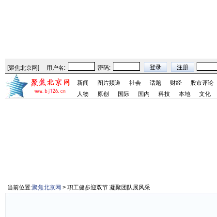
[
聚焦北京网
]
用户名:
密码:
新闻
图片频道
社会
话题
财经
股市评论
人物
原创
国际
国内
科技
本地
文化
当前位置:
聚焦北京网
> 职工健步迎双节 凝聚团队展风采