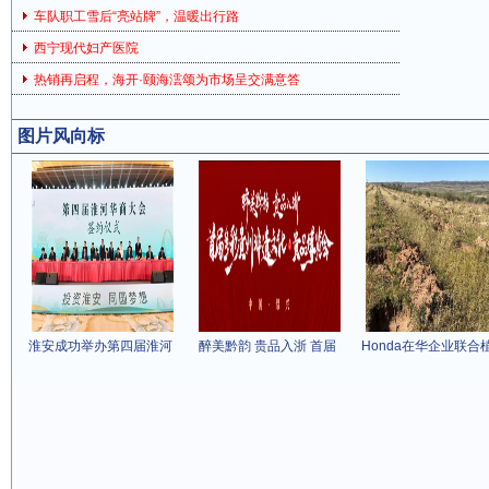
车队职工雪后“亮站牌”，温暖出行路
西宁现代妇产医院
热销再启程，海开·颐海澐颂为市场呈交满意答
图片风向标
淮安成功举办第四届淮河
醉美黔韵 贵品入浙 首届
Honda在华企业联合