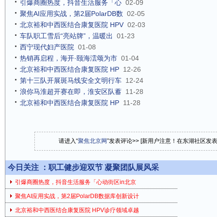
引爆商圈热度，抖音生活服务「心
02-09
聚焦AI应用实战，第2届PolarDB数
02-05
北京裕和中西医结合康复医院 HPV
02-03
车队职工雪后“亮站牌”，温暖出
01-23
西宁现代妇产医院
01-08
热销再启程，海开·颐海澐颂为市
01-04
北京裕和中西医结合康复医院 HP
12-26
第十三队开展斑马线安全文明行车
12-24
浪你马淮超开赛在即，淮安区队蓄
11-28
北京裕和中西医结合康复医院 HP
11-28
请进入“
聚焦北京网
”发表评论>> [新用户注意！在东湖社区发
今日关注 ：
职工健步迎双节 凝聚团队展风采
引爆商圈热度，抖音生活服务「心动街区in北京
聚焦AI应用实战，第2届PolarDB数据库创新设计
北京裕和中西医结合康复医院 HPV诊疗领域卓越