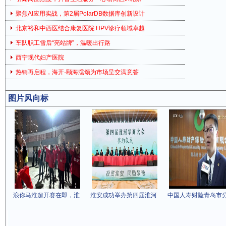
聚焦AI应用实战，第2届PolarDB数据库创新设计
北京裕和中西医结合康复医院 HPV诊疗领域卓越
车队职工雪后“亮站牌”，温暖出行路
西宁现代妇产医院
热销再启程，海开·颐海澐颂为市场呈交满意答
图片风向标
浪你马淮超开赛在即，淮
淮安成功举办第四届淮河
中国人寿财险青岛市