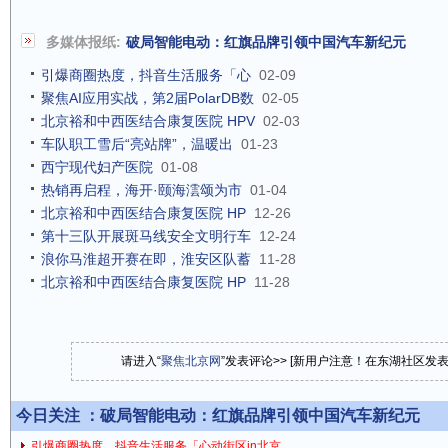
多媒体报纸:
破局智能电动：红旗品牌引领中国汽车新纪元
引爆商圈热度，抖音生活服务「心
02-09
聚焦AI应用实战，第2届PolarDB数
02-05
北京裕和中西医结合康复医院 HPV
02-03
车队职工雪后“亮站牌”，温暖出
01-23
西宁现代妇产医院
01-08
热销再启程，海开·颐海澐颂为市
01-04
北京裕和中西医结合康复医院 HP
12-26
第十三队开展斑马线安全文明行车
12-24
浪你马淮超开赛在即，淮安区队蓄
11-28
北京裕和中西医结合康复医院 HP
11-28
请进入“
聚焦北京网
”发表评论>> [新用户注意！在东湖社区发
今日关注 ：
破局智能电动：红旗品牌引领中国汽车新纪元
引爆商圈热度，抖音生活服务「心动街区in北京