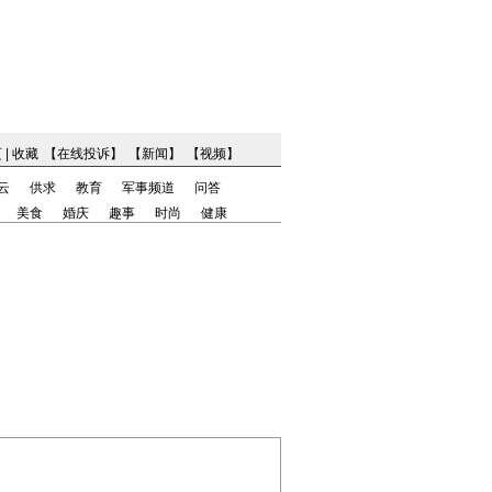
页
|
收藏
【
在线投诉
】
【
新闻
】
【
视频
】
云
供求
教育
军事频道
问答
美食
婚庆
趣事
时尚
健康