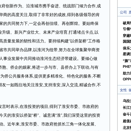
委市政府创新作为、沿淮城市携手奋进、统战部门倾力合作,成
公司
华商的高度关注,取得了非常好的成效,得到各级领导的肯
家的共同努力下,一定会再创佳绩、再创辉煌。要始终保
破局
引领
产业升级、新兴产业壮大、未来产业培育,打通堵点卡点,以
穿越
高质量发展的韧性和活力。要持续构建“以侨架桥”工作格
国国
保乐
省市共同举办品牌,以淮河为纽带,努力在全球集聚华商资
星调
个人事业发展中共同推动淮河生态经济带建设。要倾心做
“旗
PHE
大侨胞、侨企的娘家,将进一步与市、县侨办上下联动,与有
助力
善为侨公共服务体系,提供更多精准化、特色化的服务,不断
OPPO
友一如既往地关注淮安,支持淮安,深入交流,精诚合作,不
女性
乌拉
言时表示,在淮投资的项目,得到了淮安市委、市政府的
长江
奋斗
天的淮安以侨架“桥”、诚意满“淮”,我们深受这里的投资
超值
动。近年来,淮安市委、市政府抢抓长三角一体化发展、
北京