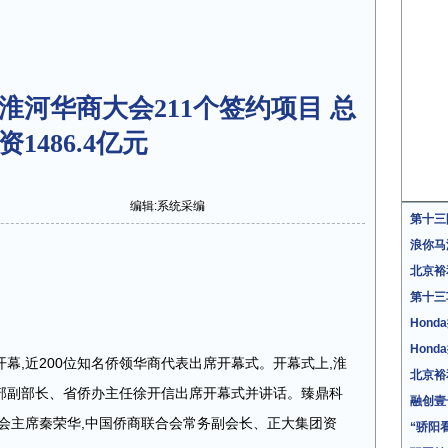
淮河华商大会211个签约项目 总
资1486.4亿元
编辑:系统采编
第十三
浪你马
北京裕
第十三
Hon
Hon
开幕,近200位知名侨领华商代表出席开幕式。开幕式上,淮
北京裕
部副部长、省侨办主任徐开信出席开幕式并讲话。臻鼎科
融创壹
会主席秦荣华,中国侨商联合会常务副会长、正大集团资
“骄阳