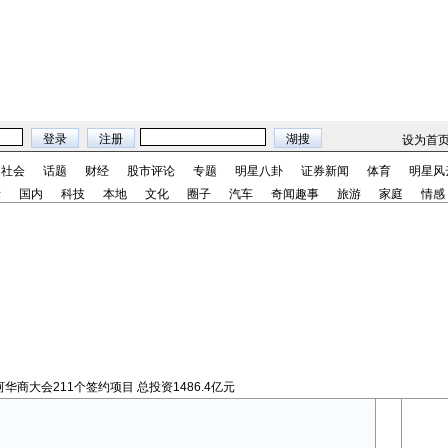
设为首
社会
话题
财经
股市评论
专题
明星八卦
证券新闻
体育
明星风
际
国内
科技
本地
文化
圈子
汽车
奇闻趣事
旅游
家庭
情感
华商大会211个签约项目 总投资1486.4亿元