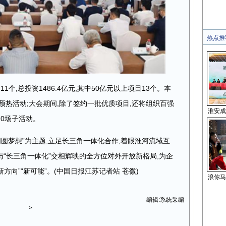
热点推
个,总投资1486.4亿元,其中50亿元以上项目13个。本
预热活动;大会期间,除了签约一批优质项目,还将组织百强
淮安成
0场子活动。
同圆梦想”为主题,立足长三角一体化合作,着眼淮河流域互
与“长三角一体化”交相辉映的全方位对外开放新格局,为企
方向”“新可能”。(中国日报江苏记者站 苍微)
浪你马
编辑:系统采编
>