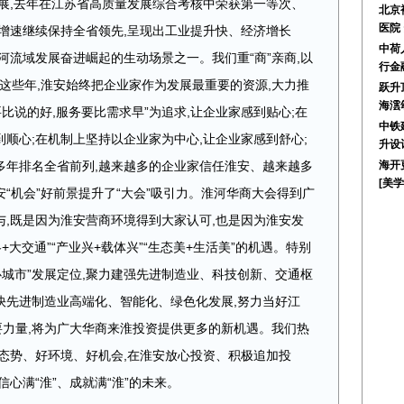
展,去年在江苏省高质量发展综合考核中荣获第一等次、
北京
医院
增速继续保持全省领先,呈现出工业提升快、经济增长
中荷
河流域发展奋进崛起的生动场景之一。我们重“商”亲商,以
行金
。这些年,淮安始终把企业家作为发展最重要的资源,大力推
跃升
海澐
比说的好,服务要比需求早”为追求,让企业家感到贴心;在
中铁
到顺心;在机制上坚持以企业家为中心,让企业家感到舒心;
升设
多年排名全省前列,越来越多的企业家信任淮安、越来越多
海开
[美
安“机会”好前景提升了“大会”吸引力。淮河华商大会得到广
,既是因为淮安营商环境得到大家认可,也是因为淮安发
+大交通”“产业兴+载体兴”“生态美+生活美”的机遇。特别
心城市”发展定位,聚力建强先进制造业、科技创新、交通枢
加快先进制造业高端化、智能化、绿色化发展,努力当好江
要力量,将为广大华商来淮投资提供更多的新机遇。我们热
态势、好环境、好机会,在淮安放心投资、积极追加投
心满“淮”、成就满“淮”的未来。