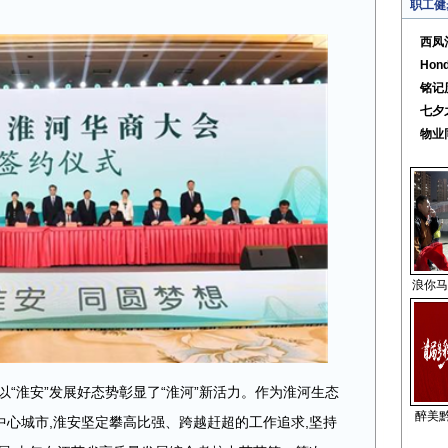
职工健
西凤
Ho
铭记
七夕
物业
浪你马
,以“淮安”发展好态势彰显了“淮河”新活力。作为淮河生态
醉美黔
心城市,淮安坚定攀高比强、跨越赶超的工作追求,坚持