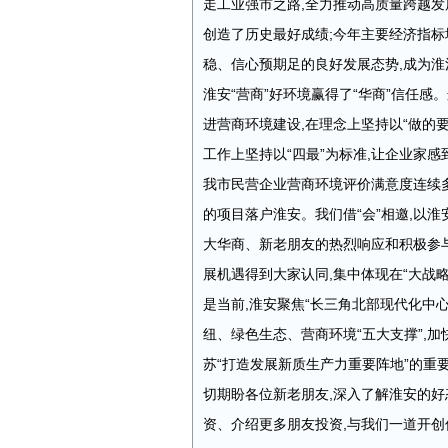
走工业强市之路,全力推动高质量跨越发
创造了历史最好成绩;今年主要经济指标
稳、信心预期足的良好发展态势,成为淮
淮安“营商”好环境赢得了“华商”信任感
进营商环境建设,在理念上坚持以“做的要
工作上坚持以“四最”为标准,让企业家感
我市民营企业营商环境评价满意度连续
的项目落户淮安。我们借“会”相邀,以淮
大华商、新老朋友的热烈响应和积极参与
展机遇得到大家认同,集中体现在“大战略
是当前,淮安聚焦“长三角北部现代化中
纽、绿色生态、营商环境“五大支撑”,
苏“打造发展新质生产力重要阵地”的重
切期盼各位新老朋友,深入了解淮安的好
资、介绍更多朋友投资,与我们一道开创信