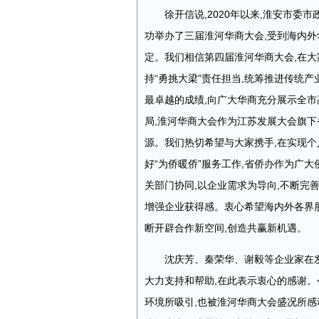
徐开信说,2020年以来,淮安市
功举办了三届淮河华商大会,受到海内外
定。我们相信第四届淮河华商大会,在大
持“勇挑大梁”责任担当,统筹推进传统
最卓越的成绩,向广大华商充分展示全市
局,淮河华商大会作为江苏发展大会旗下
源。我们热切希望与大家携手,在实现
好“为侨暖侨”服务工作,省侨办作为广
关部门协同,以企业需求为导向,不断完
增强企业获得感。衷心希望海内外各界朋
断开辟合作新空间,创造共赢新机遇。
沈庆芳、秦荣华、谢毅等企业家在发
大力支持和帮助,在此表示衷心的感谢。今
环境所吸引,也被淮河华商大会盛况所感