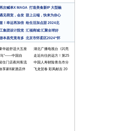
再次喊单X MAGA
打造美食新IP 大型融
遇见萌宠，会发
甜上云端，快来为你心
签！幸运再加倍
给生活加点甜 2024北
工集团设计院党
汇福商城:汇聚全球好
游本昌究竟有多
北京市怀柔区2024“怀
豪华超舒适大五座
湖北广播电视台《闪亮
萌马”——中国自
走近向往的远方！第25
留住门店夜间客流
中国人寿财险青岛市分
旅享家8家酒店伴
飞龙贺春 彩凤献吉 20