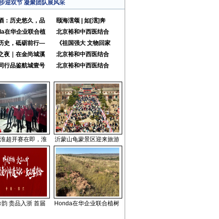
步迎双节 凝聚团队展风采
酒：历史悠久，品
颐海澐颂 | 如[澐]奔
nda在华企业联合植
北京裕和中西医结合
历史，砥砺前行—
《祖国强大 文物回家
之夜｜在金尚城溪
北京裕和中西医结合
同行品鉴航城壹号
北京裕和中西医结合
淮超开赛在即，淮
沂蒙山龟蒙景区迎来旅游
韵 贵品入浙 首届
Honda在华企业联合植树