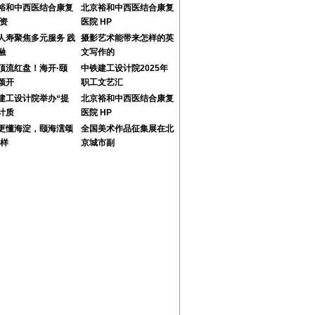
裕和中西医结合康复
北京裕和中西医结合康复
 资
医院 HP
人寿聚焦多元服务 践
摄影艺术能带来怎样的英
融
文写作的
顶流红盘！海开·颐
中铁建工设计院2025年
颂开
职工文艺汇
建工设计院举办“提
北京裕和中西医结合康复
计质
医院 HP
更懂海淀，颐海澐颂
全国美术作品征集展在北
学样
京城市副