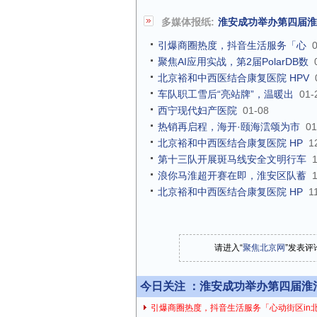
多媒体报纸:
淮安成功举办第四届淮河
引爆商圈热度，抖音生活服务「心
聚焦AI应用实战，第2届PolarDB数
北京裕和中西医结合康复医院 HPV
车队职工雪后“亮站牌”，温暖出
01-
西宁现代妇产医院
01-08
热销再启程，海开·颐海澐颂为市
01
北京裕和中西医结合康复医院 HP
1
第十三队开展斑马线安全文明行车
浪你马淮超开赛在即，淮安区队蓄
北京裕和中西医结合康复医院 HP
1
请进入“
聚焦北京网
”发表评
今日关注 ：
淮安成功举办第四届淮河华
引爆商圈热度，抖音生活服务「心动街区in