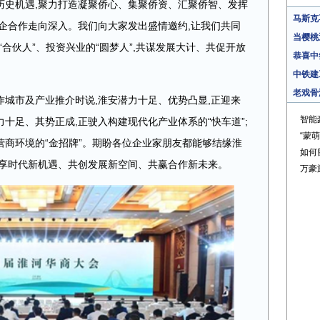
历史机遇,聚力打造凝聚侨心、集聚侨资、汇聚侨智、发挥
马斯克
企合作走向深入。我们向大家发出盛情邀约,让我们共同
当樱桃
合伙人”、投资兴业的“圆梦人”,共谋发展大计、共促开放
恭喜中
中铁建
老戏骨
城市及产业推介时说,淮安潜力十足、优势凸显,正迎来
智能
力十足、其势正成,正驶入构建现代化产业体系的“快车道”;
“蒙
”营商环境的“金招牌”。期盼各位企业家朋友都能够结缘淮
如何
共享时代新机遇、共创发展新空间、共赢合作新未来。
万豪