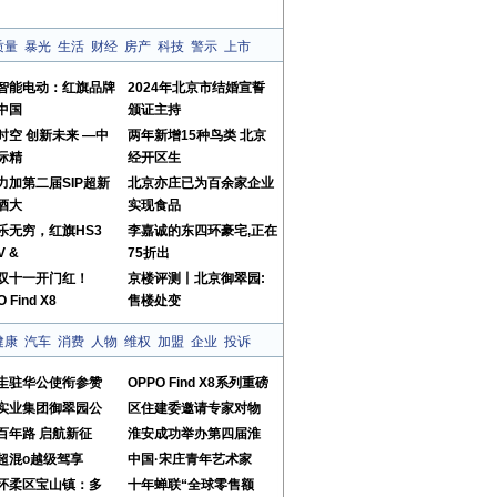
质量
暴光
生活
财经
房产
科技
警示
上市
智能电动：红旗品牌
2024年北京市结婚宣誓
中国
颁证主持
时空 创新未来 —中
两年新增15种鸟类 北京
际精
经开区生
力加第二届SIP超新
北京亦庄已为百余家企业
酒大
实现食品
”乐无穷，红旗HS3
李嘉诚的东四环豪宅,正在
V &
75折出
双十一开门红！
京楼评测丨北京御翠园:
 Find X8
售楼处变
健康
汽车
消费
人物
维权
加盟
企业
投诉
圭驻华公使衔参赞
OPPO Find X8系列重磅
实业集团御翠园公
区住建委邀请专家对物
百年路 启航新征
淮安成功举办第四届淮
超混o越级驾享
中国·宋庄青年艺术家
怀柔区宝山镇：多
十年蝉联“全球零售额