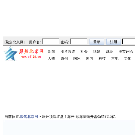
[
聚焦北京网
]
用户名:
密码:
新闻
图片频道
社会
话题
财经
股市评论
人物
原创
国际
国内
科技
本地
文化
当前位置:
聚焦北京网
> 跃升顶流红盘！海开·颐海澐颂开盘劲销72.5亿