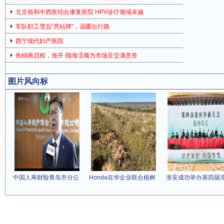
北京裕和中西医结合康复医院 HPV诊疗领域卓越
车队职工雪后“亮站牌”，温暖出行路
西宁现代妇产医院
热销再启程，海开·颐海澐颂为市场呈交满意答
图片风向标
中国人寿财险青岛市分公
Honda在华企业联合植树
淮安成功举办第四届