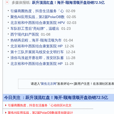
多媒体报纸:
跃升顶流红盘！海开·颐海澐颂开盘劲销72.5亿
引爆商圈热度，抖音生活服务「心
02-09
聚焦AI应用实战，第2届PolarDB数
02-05
北京裕和中西医结合康复医院 HPV
02-03
车队职工雪后“亮站牌”，温暖出
01-23
西宁现代妇产医院
01-08
热销再启程，海开·颐海澐颂为市
01-04
北京裕和中西医结合康复医院 HP
12-26
第十三队开展斑马线安全文明行车
12-24
浪你马淮超开赛在即，淮安区队蓄
11-28
北京裕和中西医结合康复医院 HP
11-28
请进入“
聚焦北京网
”发表评论>> [新用户注意！在东湖社区发
今日关注 ：
跃升顶流红盘！海开·颐海澐颂开盘劲销72.5亿
引爆商圈热度，抖音生活服务「心动街区in北京
聚焦AI应用实战，第2届PolarDB数据库创新设计