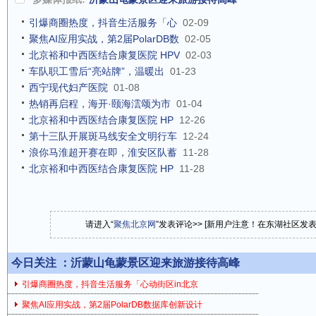
引爆商圈热度，抖音生活服务「心
02-09
聚焦AI应用实战，第2届PolarDB数
02-05
北京裕和中西医结合康复医院 HPV
02-03
车队职工雪后“亮站牌”，温暖出
01-23
西宁现代妇产医院
01-08
热销再启程，海开·颐海澐颂为市
01-04
北京裕和中西医结合康复医院 HP
12-26
第十三队开展斑马线安全文明行车
12-24
浪你马淮超开赛在即，淮安区队蓄
11-28
北京裕和中西医结合康复医院 HP
11-28
请进入“
聚焦北京网
”发表评论>> [新用户注意！在东湖社区发
今日关注 ：
沂蒙山龟蒙景区迎来旅游接待高峰
引爆商圈热度，抖音生活服务「心动街区in北京
聚焦AI应用实战，第2届PolarDB数据库创新设计