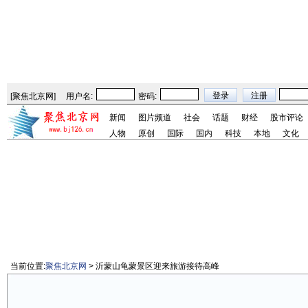
[
聚焦北京网
]
用户名:
密码:
新闻
图片频道
社会
话题
财经
股市评论
人物
原创
国际
国内
科技
本地
文化
当前位置:
聚焦北京网
> 沂蒙山龟蒙景区迎来旅游接待高峰