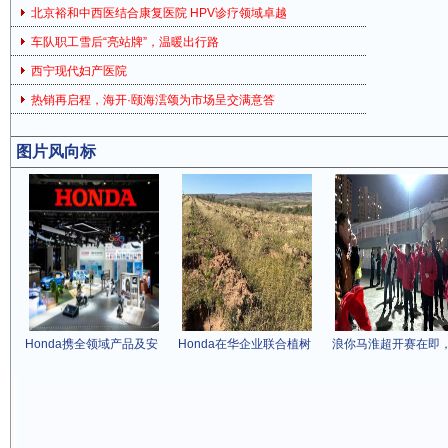
北京裕和中西医结合康复医院 HPV诊疗领域卓越
车队职工雪后“亮站牌”，温暖出行路
西宁现代妇产医院
热销再启程，海开·颐海澐颂为市场呈交满意答
图片风向标
Honda携全领域产品及安
Honda在华企业联合植树
浪你马淮超开赛在即