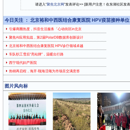
请进入“
聚焦北京网
”发表评论>> [新用户注意！在东湖社区发
今日关注 ：
北京裕和中西医结合康复医院 HPV疫苗接种单位
引爆商圈热度，抖音生活服务「心动街区in北京
聚焦AI应用实战，第2届PolarDB数据库创新设计
北京裕和中西医结合康复医院 HPV诊疗领域卓越
车队职工雪后“亮站牌”，温暖出行路
西宁现代妇产医院
热销再启程，海开·颐海澐颂为市场呈交满意答
图片风向标